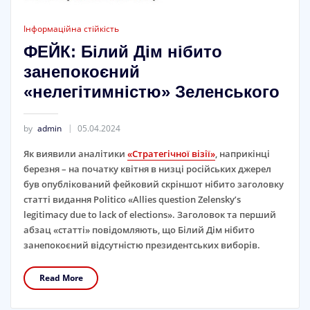
Інформаційна стійкість
ФЕЙК: Білий Дім нібито
занепокоєний
«нелегітимністю» Зеленського
by
admin
05.04.2024
Як виявили аналітики
«Стратегічної візії»
, наприкінці
березня – на початку квітня в низці російських джерел
був опублікований фейковий скріншот нібито заголовку
статті видання Politico «Allies question Zelensky’s
legitimacy due to lack of elections». Заголовок та перший
абзац «статті» повідомляють, що Білий Дім нібито
занепокоєний відсутністю президентських виборів.
Read More