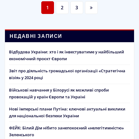
Пагінація
1
2
3
записів
НЕДАВНІ ЗАПИСИ
Відбудова України: хто і як інвестуватиме у найбільший
економічний проєкт Європи
Звіт про діяльність громадської організації «Стратегічна
візія» у 2024 році
Військові навчання у Білорусі як можливі спроби
провокацій у країн Європи та Україні
Нові імперські плани Путіна: ключові актуальні виклики
для національної безпеки України
ФЕЙК: Білий Дім нібито занепокоєний «нелегітимністю»
Зеленського