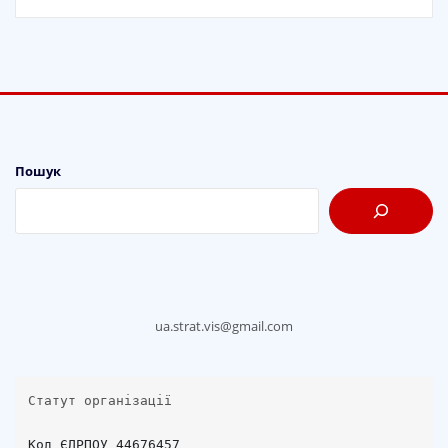
Пошук
ua.strat.vis@gmail.com
Статут організації
Код ЄДРПОУ 44676457
