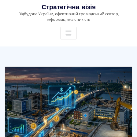
Skip
Стратегічна візія
to
Відбудова України, ефективний громадський сектор,
content
інформаційна стійкість