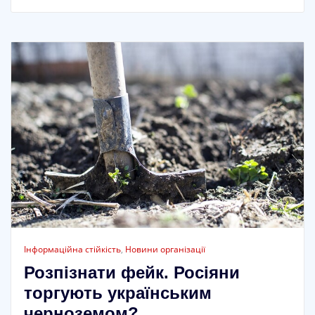
Інформаційна стійкість
,
Новини організації
Розпізнати фейк. Росіяни
торгують українським
черноземом?