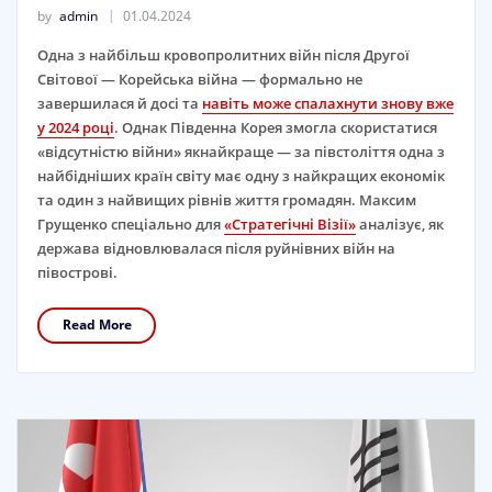
by
admin
01.04.2024
Одна з найбільш кровопролитних війн після Другої
Світової — Корейська війна — формально не
завершилася й досі та
навіть може спалахнути знову вже
у 2024 році
. Однак Південна Корея змогла скористатися
«відсутністю війни» якнайкраще — за півстоліття одна з
найбідніших країн світу має одну з найкращих економік
та один з найвищих рівнів життя громадян. Максим
Грущенко спеціально для
«Стратегічні Візії»
аналізує, як
держава відновлювалася після руйнівних війн на
півострові.
Read More