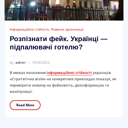
Інформаційна стійкість
,
Новини організації
Розпізнати фейк. Українці —
підпалювачі готелю?
by
admin
18.04.2023
В межах посилення
інформаційної стійкості
українців
«Стратегічна візія» на конкретних прикладах показує, як
перевірити новину на фейковість, дезінформацію та
маніпуляції.
Read More