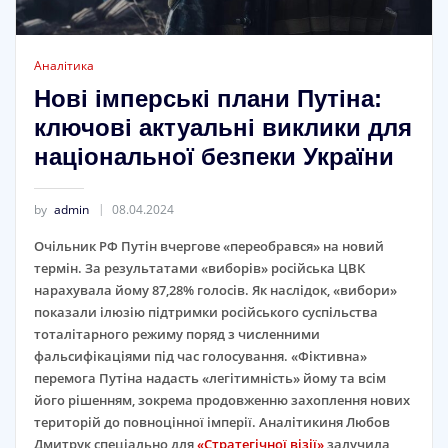
Аналітика
Нові імперські плани Путіна:
ключові актуальні виклики для
національної безпеки України
by
admin
08.04.2024
Очільник РФ Путін вчергове «переобрався» на новий
термін. За результатами «виборів» російська ЦВК
нарахувала йому 87,28% голосів. Як наслідок, «вибори»
показали ілюзію підтримки російського суспільства
тоталітарного режиму поряд з численними
фальсифікаціями під час голосування. «Фіктивна»
перемога Путіна надасть «легітимність» йому та всім
його рішенням, зокрема продовженню захоплення нових
територій до повноцінної імперії. Аналітикиня Любов
Дмитрук спеціально для
«Стратегічної візії»
залучила