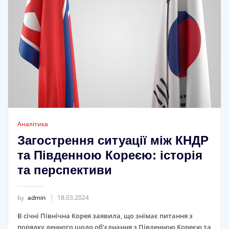
Аналітика
Загострення ситуації між КНДР
та Південною Кореєю: історія
та перспективи
by
admin
18.03.2024
В січні Північна Корея заявила, що знімає питання з
порядку денного щодо об’єднання з Південною Кореєю та