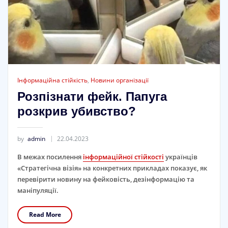
Інформаційна стійкість
,
Новини організації
Розпізнати фейк. Папуга
розкрив убивство?
by
admin
22.04.2023
В межах посилення
інформаційної стійкості
українців
«Стратегічна візія» на конкретних прикладах показує, як
перевірити новину на фейковість, дезінформацію та
маніпуляції.
Read More