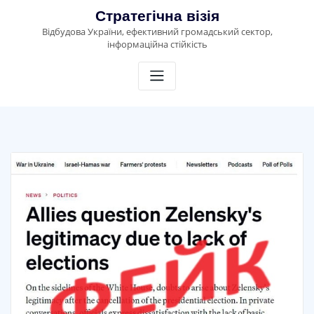
Skip
Стратегічна візія
to
Відбудова України, ефективний громадський сектор,
content
інформаційна стійкість