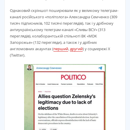
Однаковий скріншот поширювали як у великому телеграм-
каналі російського «політолога» Александра Семченко (309
тисяч підписників, 102 тисячі переглядів), так і у дрібному
антиукраїнському телеграм-каналі «Сливы ВСУ» (313
переглядів), колаборантській спільноті ВК «MDK
Запорожье» (132 перегляди), а також і у дрібних
англомовних акаунтах (
перший
,
другий
) у соцмережі X
(Twitter).