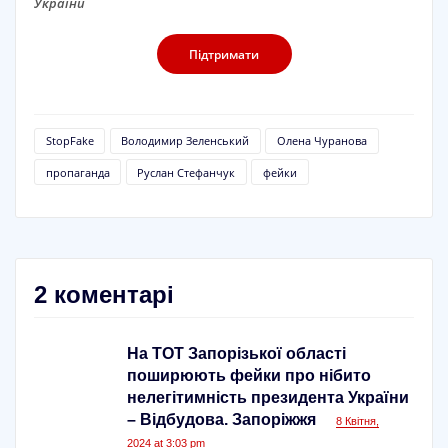
України
Підтримати
StopFake
Володимир Зеленський
Олена Чуранова
пропаганда
Руслан Стефанчук
фейки
2 коментарі
На ТОТ Запорізької області
поширюють фейки про нібито
нелегітимність президента України
– Відбудова. Запоріжжя
8 Квітня,
2024 at 3:03 pm