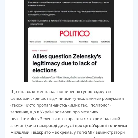
Що цікаво, кожен канал поширення супроводжував
фейковий скріншот відмінними «унікальними» роздумами
(також чисто пропагандистськими): так, «політолог»
запевняв, що в Україні розмови про можливу
нелегітимність Зеленського караються як кримінальний
злочин
(хоча насправді дискусії про це в Україні точилися
місяцями і відкрито – зокрема, у топ-ЗМІ)
; адміністратори