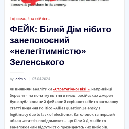
Інформаційна стійкість
ФЕЙК: Білий Дім нібито
занепокоєний
«нелегітимністю»
Зеленського
by
admin
05.04.2024
Як виявили аналітики
«Стратегічної візії»
, наприкінці
березня – на початку квітня в низці російських джерел
був опублікований фейковий скріншот нібито заголовку
статті видання Politico «Allies question Zelensky’s
legitimacy due to lack of elections». Заголовок та перший
абзац «статті» повідомляють, що Білий Дім нібито
занепокоєний відсутністю президентських виборів.