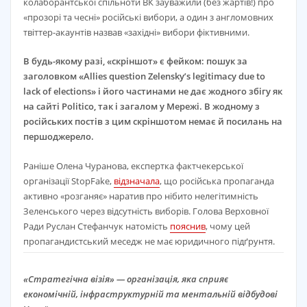
колаборантської спільноти ВК зауважили (без жартів!) про
«прозорі та чесні» російські вибори, а один з англомовних
твіттер-акаунтів назвав «західні» вибори фіктивними.
В будь-якому разі, «скріншот» є фейком: пошук за
заголовком «Allies question Zelensky’s legitimacy due to
lack of elections» і його частинами не дає жодного збігу як
на сайті Politico, так і загалом у Мережі. В жодному з
російських постів з цим скріншотом немає й посилань на
першоджерело.
Раніше Олена Чуранова, експертка фактчекерської
організації StopFake,
відзначала
, що російська пропаганда
активно «розганяє» наратив про нібито нелегітимність
Зеленського через відсутність виборів. Голова Верховної
Ради Руслан Стефанчук натомість
пояснив
, чому цей
пропагандистський меседж не має юридичного підґрунтя.
«Стратегічна візія» — організація, яка сприяє
економічній, інфраструктурній та ментальній відбудові