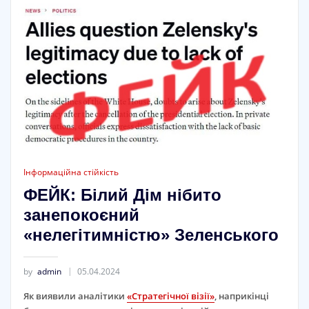
Інформаційна стійкість
ФЕЙК: Білий Дім нібито
занепокоєний
«нелегітимністю» Зеленського
by
admin
05.04.2024
Як виявили аналітики
«Стратегічної візії»
, наприкінці