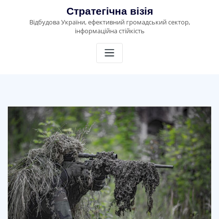
Skip
Стратегічна візія
to
Відбудова України, ефективний громадський сектор,
content
інформаційна стійкість