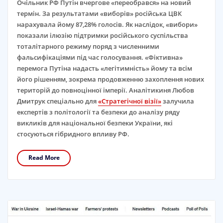
Очільник РФ Путін вчергове «переобрався» на новий
термін. За результатами «виборів» російська ЦВК
нарахувала йому 87,28% голосів. Як наслідок, «вибори»
показали ілюзію підтримки російського суспільства
тоталітарного режиму поряд з численними
фальсифікаціями під час голосування. «Фіктивна»
перемога Путіна надасть «легітимність» йому та всім
його рішенням, зокрема продовженню захоплення нових
територій до повноцінної імперії. Аналітикиня Любов
Дмитрук спеціально для
«Стратегічної візії»
залучила
експертів з політології та безпеки до аналізу ряду
викликів для національної безпеки України, які
стосуються гібридного впливу РФ.
Read More