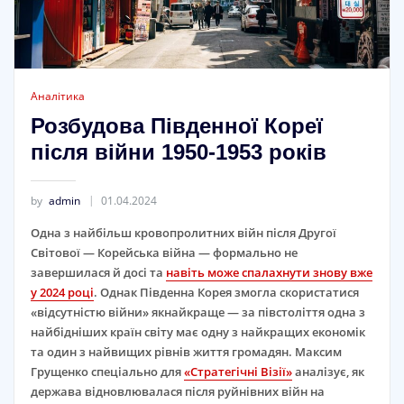
Аналітика
Розбудова Південної Кореї
після війни 1950-1953 років
by
admin
01.04.2024
Одна з найбільш кровопролитних війн після Другої
Світової — Корейська війна — формально не
завершилася й досі та
навіть може спалахнути знову вже
у 2024 році
. Однак Південна Корея змогла скористатися
«відсутністю війни» якнайкраще — за півстоліття одна з
найбідніших країн світу має одну з найкращих економік
та один з найвищих рівнів життя громадян. Максим
Грущенко спеціально для
«Стратегічні Візії»
аналізує, як
держава відновлювалася після руйнівних війн на