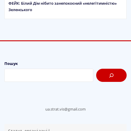
ФЕЙК: Білий Дім нібито занепокоєний «нелегітимністю»
Зеленського
Пошук
ua.strat.vis@gmail.com
Статут організації