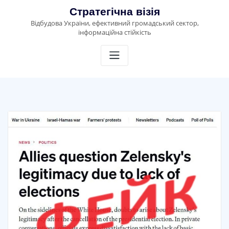
Skip
Стратегічна візія
to
Відбудова України, ефективний громадський сектор,
content
інформаційна стійкість