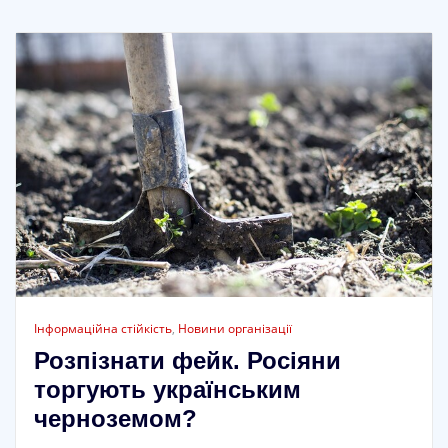
Інформаційна стійкість
,
Новини організації
Розпізнати фейк. Росіяни
торгують українським
черноземом?