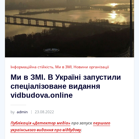
Інформаційна стійкість
,
Ми в ЗМІ
,
Новини організації
Ми в ЗМІ. В Україні запустили
спеціалізоване видання
vidbudova.online
by
admin
23.08.2022
Публікація «Детектор медіа»
про запуск
першого
українського видання про відбудову
.