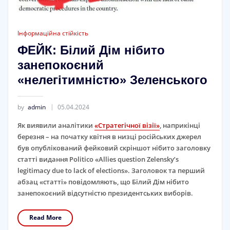
Інформаційна стійкість
ФЕЙК: Білий Дім нібито
занепокоєний
«нелегітимністю» Зеленського
by
admin
05.04.2024
Як виявили аналітики
«Стратегічної візії»
, наприкінці
березня – на початку квітня в низці російських джерел
був опублікований фейковий скріншот нібито заголовку
статті видання Politico «Allies question Zelensky’s
legitimacy due to lack of elections». Заголовок та перший
абзац «статті» повідомляють, що Білий Дім нібито
занепокоєний відсутністю президентських виборів.
Read More