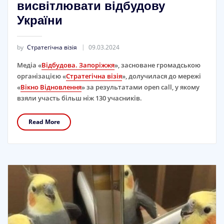
висвітлювати відбудову
України
by
Стратегічна візія
09.03.2024
Медіа «
Відбудова. Запоріжжя
», засноване громадською
організацією «
Стратегічна візія
», долучилася до мережі
«
Вікно Відновлення
» за результатами open call, у якому
взяли участь більш ніж 130 учасників.
Read More