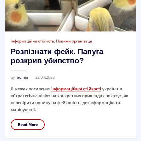
Інформаційна стійкість
,
Новини організації
Розпізнати фейк. Папуга
розкрив убивство?
by
admin
22.04.2023
В межах посилення
інформаційної стійкості
українців
«Стратегічна візія» на конкретних прикладах показує, як
перевірити новину на фейковість, дезінформацію та
маніпуляції.
Read More