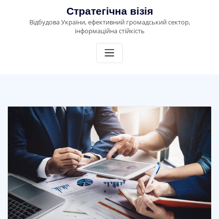
Skip
Стратегічна візія
to
Відбудова України, ефективний громадський сектор,
content
інформаційна стійкість