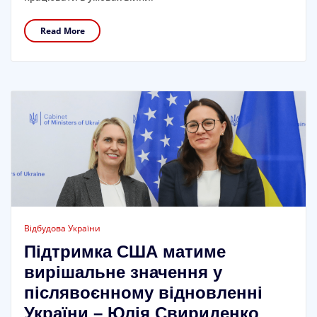
Read More
Відбудова України
Підтримка США матиме
вирішальне значення у
післявоєнному відновленні
України – Юлія Свириденко