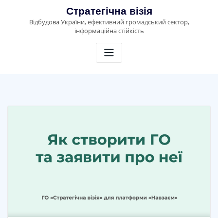
Skip
Стратегічна візія
to
Відбудова України, ефективний громадський сектор,
content
інформаційна стійкість