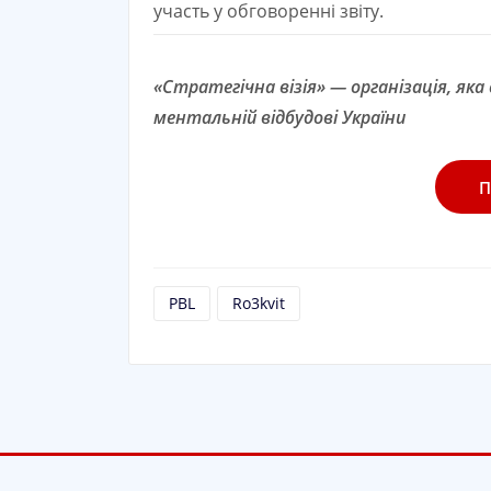
участь у обговоренні звіту.
«Стратегічна візія» — організація, яка
ментальній відбудові України
П
PBL
Ro3kvit