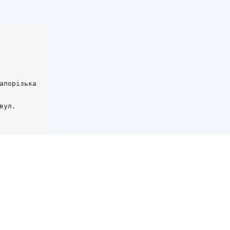
апорізька 
вул. 
eArile