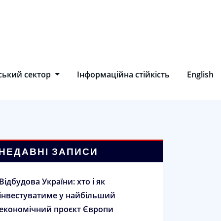
ський сектор
Інформаційна стійкість
English
НЕДАВНІ ЗАПИСИ
Відбудова України: хто і як
інвестуватиме у найбільший
економічний проєкт Європи