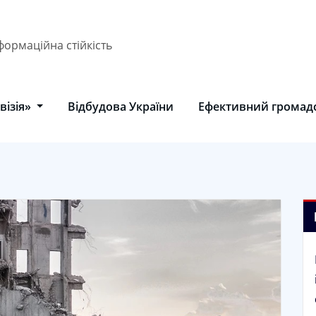
формаційна стійкість
візія»
Відбудова України
Ефективний громад