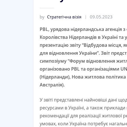
by
Стратегічна візія
09.05.2023
PBL, урядова нідерландська агенція з
Королівства Нідерландів в Україні та 
презентацію звіту “Відбудова місця,
для відновлення України”. Звіт пре
cимпозіуму “Форум відновлення житла 
організовано PBL та організаціями U
(Нідерланди), Нова житлова політика 
Австралія).
У звіті представлені найновіші дані щ
ресурсами в Україні, а також приклади 
рекомендації для реалізації житлової 
умовах, коли Україна потребує нагаль