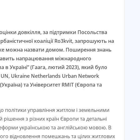
 оцінки довкілля, за підтримки Посольства
урбаністичної коаліції Ro3kvit, запрошують на
 яке можна назвати домом. Поширення знань
дставить напрацювання міжнародного
в Україні” (Гаага, лютий 2023), який було
NUN, Ukraine Netherlands Urban Network
(Україна) та Університет RMIT (Європа та
одо політики управління житлом і земельними
й рішення з різних країн Європи та детальні
реформи українською та англійською мовою. В
ного відновлення помешкань та цілих житлових