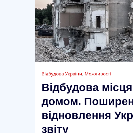
Відбудова України
,
Можливості
Відбудова місця
домом. Поширен
відновлення Укр
звіту