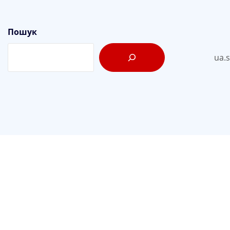
Пошук
ua.
«Стра