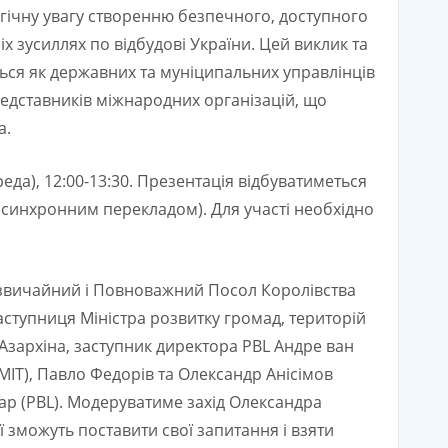
тегічну увагу створенню безпечного, доступного
х зусиллях по відбудові України. Цей виклик та
ються як державних та муніципальних управлінців
 представників міжнародних організацій, що
а.
еда), 12:00-13:30. Презентація відбуватиметься
 синхронним перекладом). Для участі необхідно
адзвичайний і Повноважний Посол Королівства
заступниця Міністра розвитку громад, територій
Азархіна, заступник директора PBL Андре ван
MIT), Павло Федорів та Олександр Анісімов
аар (PBL). Модеруватиме захід Олександра
 зможуть поставити свої запитання і взяти