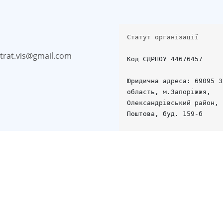
Статут організації
strat.vis@gmail.com
Код ЄДРПОУ 44676457

Юридична адреса: 69095 З
область, м.Запоріжжя, 
Олександрівський район, 
Поштова, буд. 159-б

тегічна візія» © 2022 | Створено на
WordPress
|
Дизайн
Them