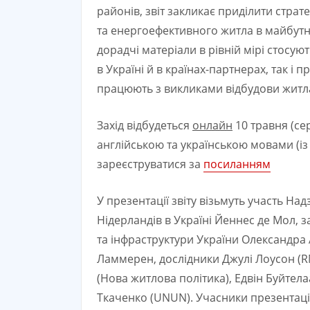
районів, звіт закликає приділити стра
та енергоефективного житла в майбутні
дорадчі матеріали в рівній мірі стосу
в Україні й в країнах-партнерах, так і
працюють з викликами відбудови житл
Захід відбудеться
онлайн
10 травня (сер
англійською та українською мовами (із
зареєструватися за
посиланням
У презентації звіту візьмуть участь Н
Нідерландів в Україні Йеннес де Мол, 
та інфраструктури України Олександра 
Ламмерен, дослідники Джулі Лоусон (R
(Нова житлова політика), Едвін Буйтел
Ткаченко (UNUN). Учасники презентації