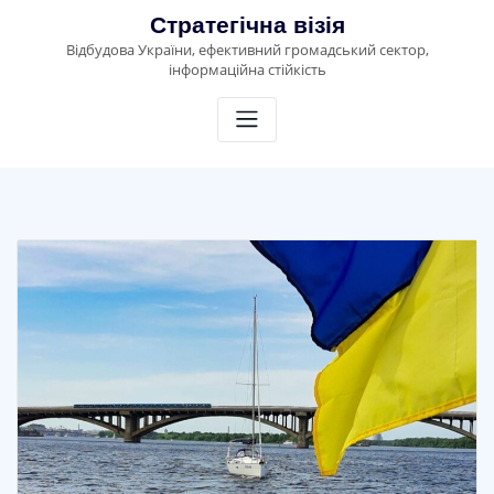
Skip
Стратегічна візія
to
Відбудова України, ефективний громадський сектор,
content
інформаційна стійкість