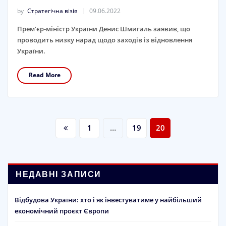
by
Стратегічна візія
09.06.2022
Прем’єр-міністр України Денис Шмигаль заявив, що
проводить низку нарад щодо заходів із відновлення
України.
Read More
Пагінація
1
…
19
20
записів
НЕДАВНІ ЗАПИСИ
Відбудова України: хто і як інвестуватиме у найбільший
економічний проєкт Європи